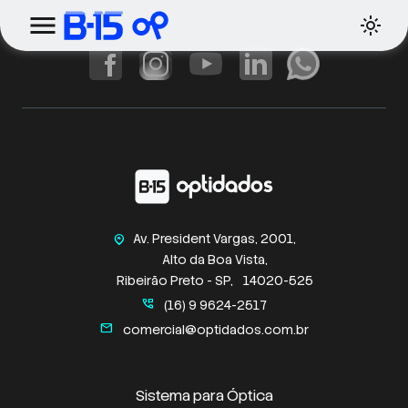
Av. President Vargas, 2001,
home_pin
Alto da Boa Vista,
Ribeirão Preto - SP,
14020-525
perm_phone_msg
(16) 9 9624-2517
mail
comercial@optidados.com.br
Sistema para Óptica