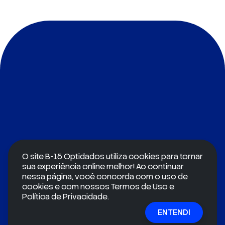
O site B-15 Optidados utiliza cookies para tornar
sua experiência online melhor! Ao continuar
nessa página, você concorda com o uso de
cookies e com nossos Termos de Uso e
Política de Privacidade.
Conheça de perto a nossa solução
ENTENDI
completa para ópticas, feita por