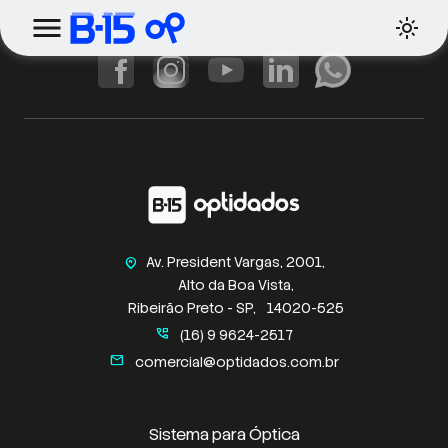
Av. President Vargas, 2001,
home_pin
Alto da Boa Vista,
Ribeirão Preto - SP,
14020-525
perm_phone_msg
(16) 9 9624-2517
mail
comercial@optidados.com.br
Sistema para Óptica