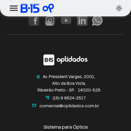
Av. President Vargas, 2001,
home_pin
Alto da Boa Vista,
Ribeirão Preto - SP,
14020-525
perm_phone_msg
(16) 9 9624-2517
mail
comercial@optidados.com.br
Sistema para Óptica