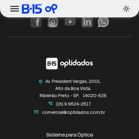
Av. President Vargas, 2001,
home_pin
Alto da Boa Vista,
Ribeirão Preto - SP,
14020-525
perm_phone_msg
(16) 9 9624-2517
mail
comercial@optidados.com.br
Sistema para Óptica