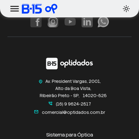
Av. President Vargas, 2001,
home_pin
Alto da Boa Vista,
Ribeirão Preto - SP,
14020-525
perm_phone_msg
(16) 9 9624-2517
mail
comercial@optidados.com.br
Sistema para Óptica