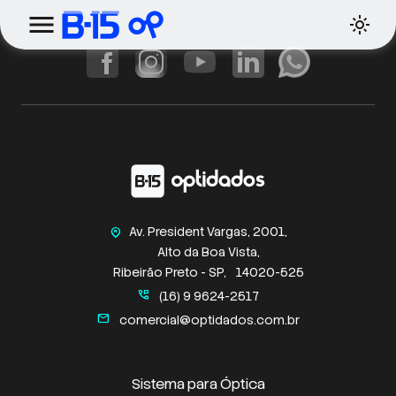
Av. President Vargas, 2001,
home_pin
Alto da Boa Vista,
Ribeirão Preto - SP,
14020-525
perm_phone_msg
(16) 9 9624-2517
mail
comercial@optidados.com.br
Sistema para Óptica