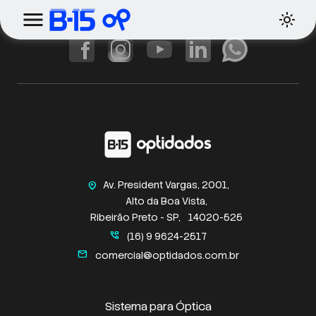
Av. President Vargas, 2001,
home_pin
Alto da Boa Vista,
Ribeirão Preto - SP,
14020-525
perm_phone_msg
(16) 9 9624-2517
mail
comercial@optidados.com.br
Sistema para Óptica