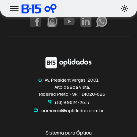
Av. President Vargas, 2001,
home_pin
Alto da Boa Vista,
Ribeirão Preto - SP,
14020-525
perm_phone_msg
(16) 9 9624-2517
mail
comercial@optidados.com.br
Sistema para Óptica