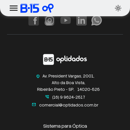
Av. President Vargas, 2001,
home_pin
Alto da Boa Vista,
Ribeirão Preto - SP,
14020-525
perm_phone_msg
(16) 9 9624-2517
mail
comercial@optidados.com.br
Sistema para Óptica