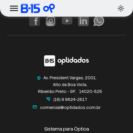
Av. President Vargas, 2001,
home_pin
Alto da Boa Vista,
Ribeirão Preto - SP,
14020-525
perm_phone_msg
(16) 9 9624-2517
mail
comercial@optidados.com.br
Sistema para Óptica