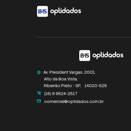
Av. President Vargas, 2001,
home_pin
Alto da Boa Vista,
Ribeirão Preto - SP,
14020-525
perm_phone_msg
(16) 9 9624-2517
mail
comercial@optidados.com.br