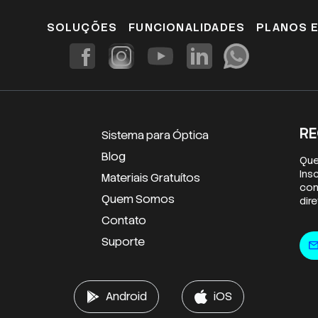
SOLUÇÕES
FUNCIONALIDADES
PLANOS 
RE
Sistema para Óptica
Blog
Que
Ins
Materiais Gratuítos
con
Quem Somos
dir
Contato
E-m
Suporte
mai
Android
iOS