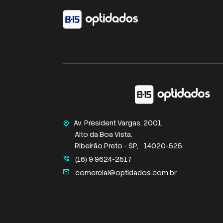
Av. President Vargas, 2001,
home_pin
Alto da Boa Vista,
Ribeirão Preto - SP,
14020-525
perm_phone_msg
(16) 9 9624-2517
mail
comercial@optidados.com.br