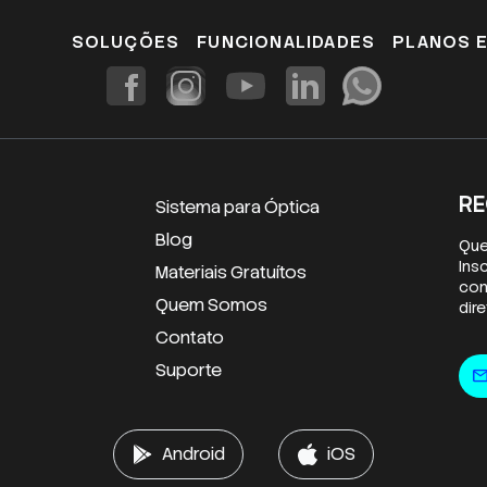
SOLUÇÕES
FUNCIONALIDADES
PLANOS 
RE
Sistema para Óptica
Blog
Que
Ins
Materiais Gratuítos
con
Quem Somos
dir
Contato
E-m
Suporte
mai
Android
iOS