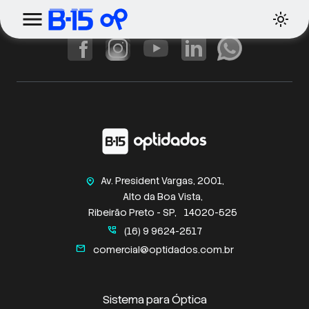
Av. President Vargas, 2001,
home_pin
Alto da Boa Vista,
Ribeirão Preto - SP,
14020-525
perm_phone_msg
(16) 9 9624-2517
mail
comercial@optidados.com.br
Sistema para Óptica