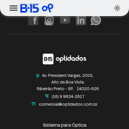
Av. President Vargas, 2001,
home_pin
Alto da Boa Vista,
Ribeirão Preto - SP,
14020-525
perm_phone_msg
(16) 9 9624-2517
mail
comercial@optidados.com.br
Sistema para Óptica