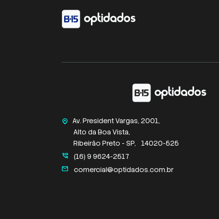
Av. President Vargas, 2001,
home_pin
Alto da Boa Vista,
Ribeirão Preto - SP,
14020-525
perm_phone_msg
(16) 9 9624-2517
mail
comercial@optidados.com.br