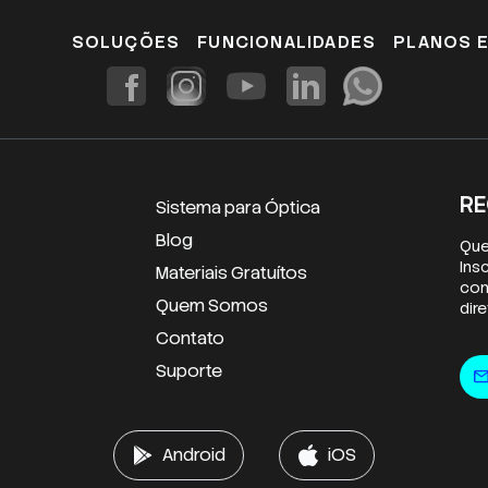
SOLUÇÕES
FUNCIONALIDADES
PLANOS 
RE
Sistema para Óptica
Blog
Que
Ins
Materiais Gratuítos
con
Quem Somos
dir
Contato
E-m
Suporte
mai
Android
iOS