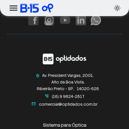
Av. President Vargas, 2001,
home_pin
Alto da Boa Vista,
Ribeirão Preto - SP,
14020-525
perm_phone_msg
(16) 9 9624-2517
mail
comercial@optidados.com.br
Sistema para Óptica