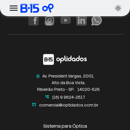
Av. President Vargas, 2001,
home_pin
Alto da Boa Vista,
Ribeirão Preto - SP,
14020-525
perm_phone_msg
(16) 9 9624-2517
mail
comercial@optidados.com.br
Sistema para Óptica