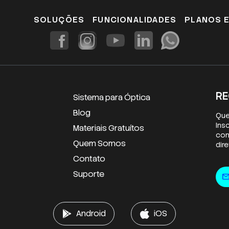
SOLUÇÕES
FUNCIONALIDADES
PLANOS 
RE
Sistema para Óptica
Blog
Que
Ins
Materiais Gratuítos
con
Quem Somos
dir
Contato
E-m
Suporte
mai
Android
iOS