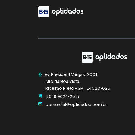
Av. President Vargas, 2001,
home_pin
Alto da Boa Vista,
Ribeirão Preto - SP,
14020-525
perm_phone_msg
(16) 9 9624-2517
mail
comercial@optidados.com.br