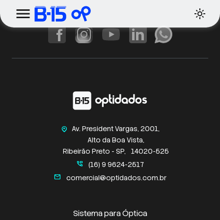
Av. President Vargas, 2001,
home_pin
Alto da Boa Vista,
Ribeirão Preto - SP,
14020-525
perm_phone_msg
(16) 9 9624-2517
mail
comercial@optidados.com.br
Sistema para Óptica