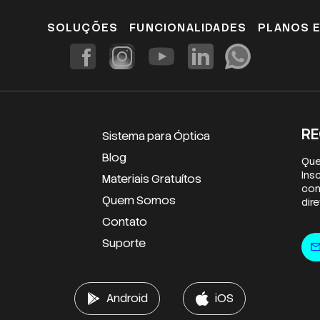
SOLUÇÕES
FUNCIONALIDADES
PLANOS 
RE
Sistema para Óptica
Blog
Que
Ins
Materiais Gratuítos
con
Quem Somos
dir
Contato
E-m
Suporte
mai
Android
iOS