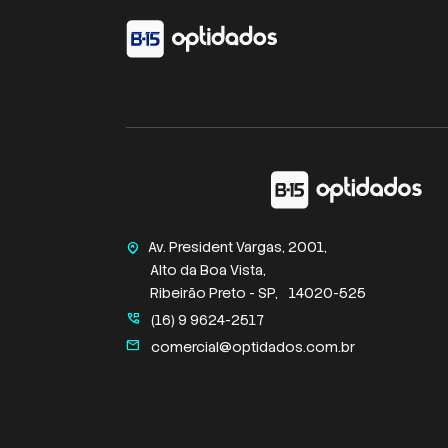
Av. President Vargas, 2001,
home_pin
Alto da Boa Vista,
Ribeirão Preto - SP,
14020-525
perm_phone_msg
(16) 9 9624-2517
mail
comercial@optidados.com.br