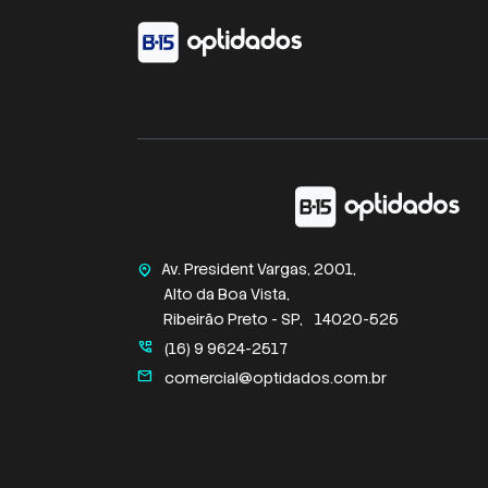
Av. President Vargas, 2001,
home_pin
Alto da Boa Vista,
Ribeirão Preto - SP,
14020-525
perm_phone_msg
(16) 9 9624-2517
mail
comercial@optidados.com.br