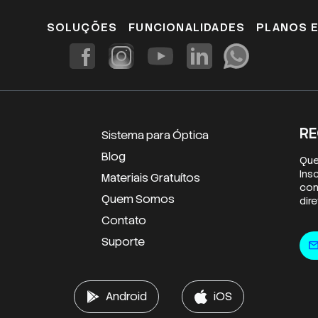
SOLUÇÕES
FUNCIONALIDADES
PLANOS 
RE
Sistema para Óptica
Blog
Que
Ins
Materiais Gratuítos
con
Quem Somos
dir
Contato
E-m
Suporte
mai
Android
iOS