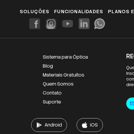
SOLUÇÕES
FUNCIONALIDADES
PLANOS 
RE
Sistema para Óptica
Blog
Que
Ins
Materiais Gratuítos
con
Quem Somos
dir
Contato
E-m
Suporte
mai
Android
iOS