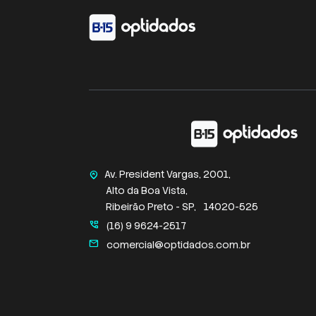
Av. President Vargas, 2001,
home_pin
Alto da Boa Vista,
Ribeirão Preto - SP,
14020-525
perm_phone_msg
(16) 9 9624-2517
mail
comercial@optidados.com.br