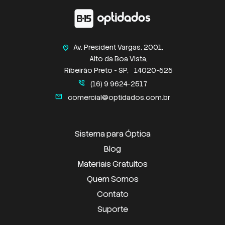
Av. President Vargas, 2001,
home_pin
Alto da Boa Vista,
Ribeirão Preto - SP,
14020-525
perm_phone_msg
(16) 9 9624-2517
mail
comercial@optidados.com.br
Sistema para Óptica
Blog
Materiais Gratuítos
Quem Somos
Contato
Suporte