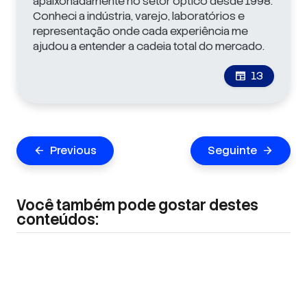
apaixonadamente no setor óptico desde 1998.
Conheci a indústria, varejo, laboratórios e
representação onde cada experiência me
ajudou a entender a cadeia total do mercado.
13
newspaper
Navegação
Previous
Seguinte
arrow_back
arrow_forward
de
Post
Você também pode gostar destes
conteúdos: