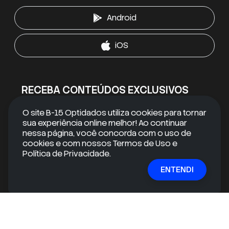
Android
iOS
RECEBA CONTEÚDOS EXCLUSIVOS
Quer se manter informado e ir além do óbvio?
O site B-15 Optidados utiliza cookies para tornar
Inscreva-se em nossa newsletter gratuita e receba
sua experiência online melhor! Ao continuar
conteúdos exclusivos e informações valiosas
nessa página, você concorda com o uso de
diretamente na sua caixa de entrada!
cookies e com nossos Termos de Uso e
Política de Privacidade.
E-mail
ENTENDI
ASSINAR
mail
check