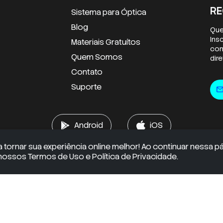
RE
Sistema para Óptica
Blog
Que
Ins
Materiais Gratuítos
con
Quem Somos
dir
Contato
E-m
Suporte
mai
Android
iOS
a tornar sua experiência online melhor! Ao continuar nessa p
ssos Termos de Uso e Política de Privacidade.