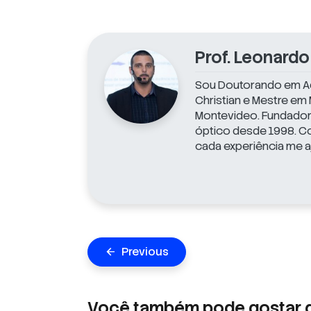
Prof. Leonardo
Sou Doutorando em Ad
Christian e Mestre em
Montevideo. Fundador 
óptico desde 1998. Co
cada experiência me a
Navegação
Previous
arrow_back
de
Post
Você também pode gostar 