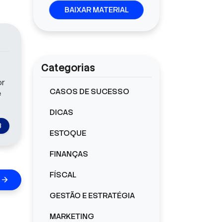
BAIXAR MATERIAL
Categorias
or
CASOS DE SUCESSO
e
DICAS
3
ESTOQUE
FINANÇAS
FÍSCAL
arrow_forward
GESTÃO E ESTRATÉGIA
MARKETING