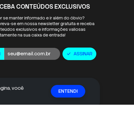
CEBA CONTEÚDOS EXCLUSIVOS
r se manter informado e ir além do óbvio?
creva-se em nossa newsletter gratuita e receba
teúdos exclusivos e informações valiosas
etamente na sua caixa de entrada!
ail
ASSINAR
l
check
ágina, você
ENTENDI