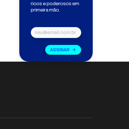
ricos e poderosos em
primeira mão.
ASSINAR
arrow_forward