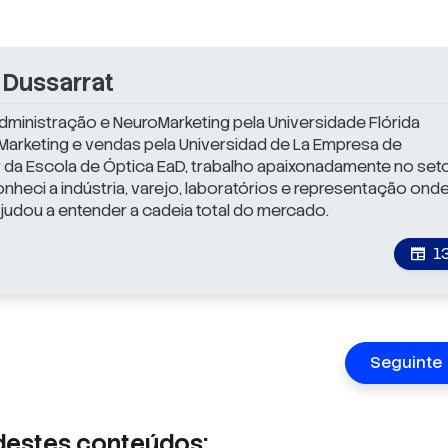
 Dussarrat
ministração e NeuroMarketing pela Universidade Flórida
 Marketing e vendas pela Universidad de La Empresa de
da Escola de Óptica EaD, trabalho apaixonadamente no set
nheci a indústria, varejo, laboratórios e representação ond
judou a entender a cadeia total do mercado.
1
newspaper
Seguinte
destes conteúdos: