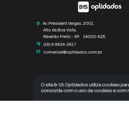
Av. President Vargas, 2001,
home_pin
Alto da Boa Vista,
Ribeirão Preto - SP,
14020-525
perm_phone_msg
(16) 9 9624-2517
mail
comercial@optidados.com.br
O site B-15 Optidados utiliza cookies par
concorda com o uso de cookies e com no