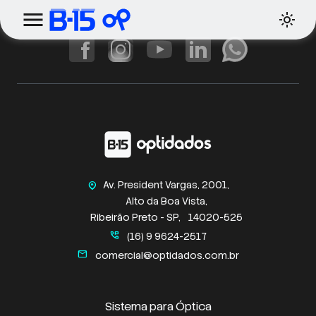
Av. President Vargas, 2001,
home_pin
Alto da Boa Vista,
Ribeirão Preto - SP,
14020-525
perm_phone_msg
(16) 9 9624-2517
mail
comercial@optidados.com.br
Sistema para Óptica