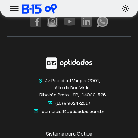
Av. President Vargas, 2001,
home_pin
Alto da Boa Vista,
Ribeirão Preto - SP,
14020-525
perm_phone_msg
(16) 9 9624-2517
mail
comercial@optidados.com.br
Sistema para Óptica