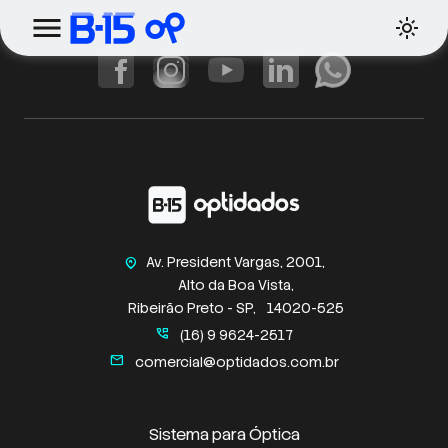
Av. President Vargas, 2001,
home_pin
Alto da Boa Vista,
Ribeirão Preto - SP,
14020-525
perm_phone_msg
(16) 9 9624-2517
mail
comercial@optidados.com.br
Sistema para Óptica