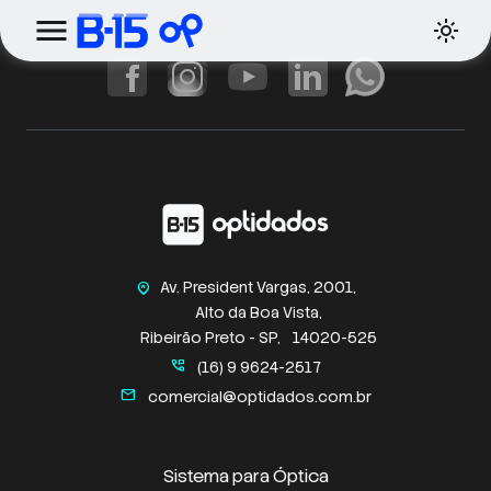
Av. President Vargas, 2001,
home_pin
Alto da Boa Vista,
Ribeirão Preto - SP,
14020-525
perm_phone_msg
(16) 9 9624-2517
mail
comercial@optidados.com.br
Sistema para Óptica