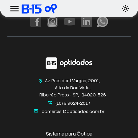
Av. President Vargas, 2001,
home_pin
Alto da Boa Vista,
Ribeirão Preto - SP,
14020-525
perm_phone_msg
(16) 9 9624-2517
mail
comercial@optidados.com.br
Sistema para Óptica