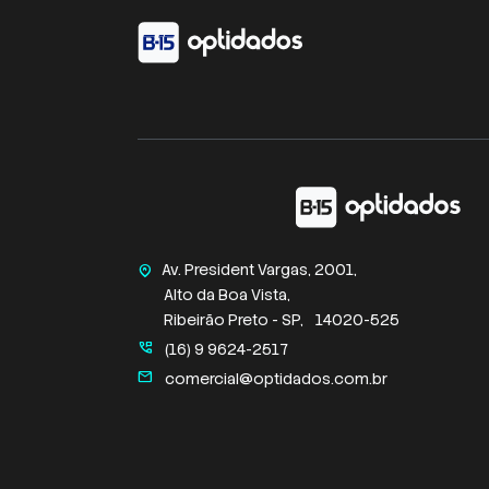
Av. President Vargas, 2001,
home_pin
Alto da Boa Vista,
Ribeirão Preto - SP,
14020-525
perm_phone_msg
(16) 9 9624-2517
mail
comercial@optidados.com.br