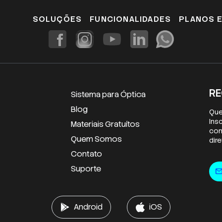
SOLUÇÕES
FUNCIONALIDADES
PLANOS 
RE
Sistema para Óptica
Blog
Que
Ins
Materiais Gratuítos
con
Quem Somos
dir
Contato
E-m
Suporte
mai
Android
iOS