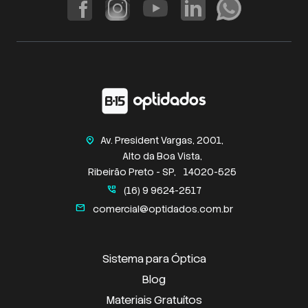
Av. President Vargas, 2001,
home_pin
Alto da Boa Vista,
Ribeirão Preto - SP,
14020-525
perm_phone_msg
(16) 9 9624-2517
mail
comercial@optidados.com.br
Sistema para Óptica
Blog
Materiais Gratuítos