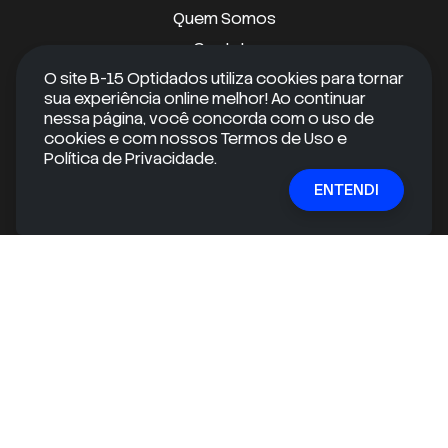
Quem Somos
Contato
Suporte
O site B-15 Optidados utiliza cookies para tornar
sua experiência online melhor! Ao continuar
nessa página, você concorda com o uso de
cookies e com nossos Termos de Uso e
Android
Política de Privacidade.
ENTENDI
iOS
RECEBA CONTEÚDOS EXCLUSIVOS
Quer se manter informado e ir além do óbvio?
Inscreva-se em nossa newsletter gratuita e receba
conteúdos exclusivos e informações valiosas
diretamente na sua caixa de entrada!
E-mail
ASSINAR
mail
check