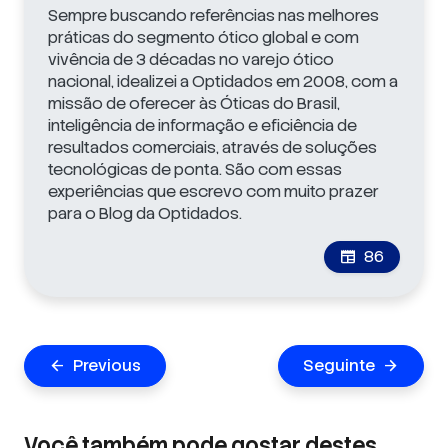
Sempre buscando referências nas melhores
práticas do segmento ótico global e com
vivência de 3 décadas no varejo ótico
nacional, idealizei a Optidados em 2008, com a
missão de oferecer às Óticas do Brasil,
inteligência de informação e eficiência de
resultados comerciais, através de soluções
tecnológicas de ponta. São com essas
experiências que escrevo com muito prazer
para o Blog da Optidados.
86
newspaper
Navegação
Previous
Seguinte
arrow_back
arrow_forward
de
Post
Você também pode gostar destes