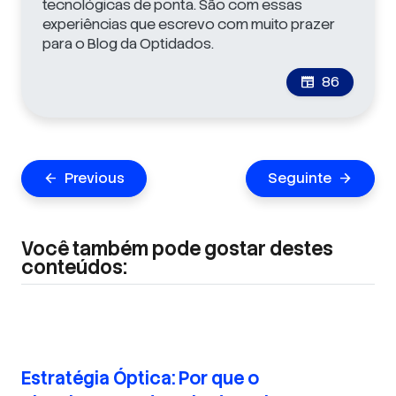
tecnológicas de ponta. São com essas
experiências que escrevo com muito prazer
para o Blog da Optidados.
86
newspaper
Navegação
Previous
Seguinte
arrow_back
arrow_forward
de
Post
Você também pode gostar destes
conteúdos:
Estratégia Óptica: Por que o