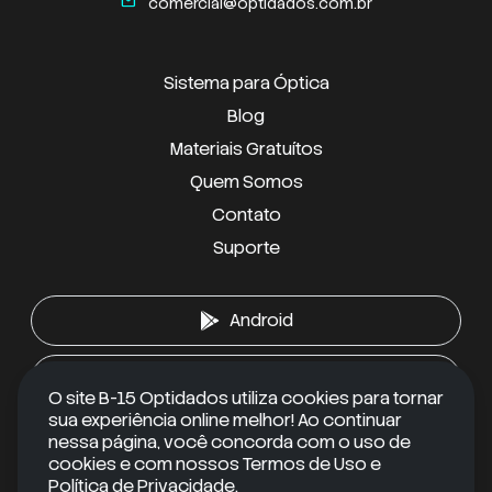
mail
comercial@optidados.com.br
Sistema para Óptica
Blog
Materiais Gratuítos
Quem Somos
Contato
Suporte
Android
iOS
O site B-15 Optidados utiliza cookies para tornar
sua experiência online melhor! Ao continuar
nessa página, você concorda com o uso de
cookies e com nossos Termos de Uso e
RECEBA CONTEÚDOS EXCLUSIVOS
Política de Privacidade.