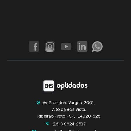
Av. President Vargas, 2001,
home_pin
Alto da Boa Vista,
Ribeirão Preto - SP,
14020-525
perm_phone_msg
(16) 9 9624-2517