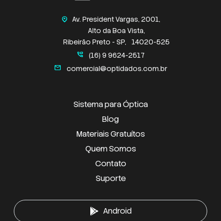
Av. President Vargas, 2001,
home_pin
Alto da Boa Vista,
Ribeirão Preto - SP,
14020-525
perm_phone_msg
(16) 9 9624-2517
mail
comercial@optidados.com.br
Sistema para Óptica
Blog
Materiais Gratuítos
Quem Somos
Contato
Suporte
Android