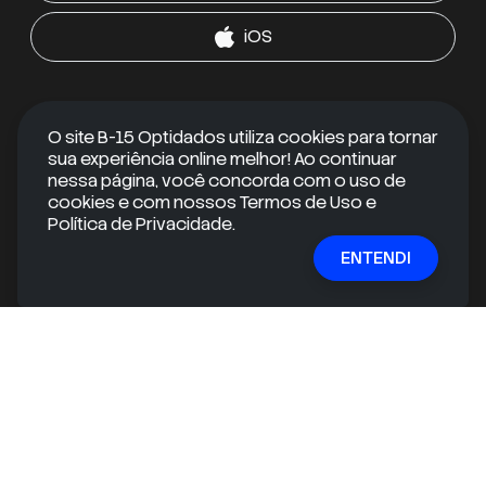
iOS
RECEBA CONTEÚDOS EXCLUSIVOS
O site B-15 Optidados utiliza cookies para tornar
sua experiência online melhor! Ao continuar
Quer se manter informado e ir além do óbvio?
nessa página, você concorda com o uso de
Inscreva-se em nossa newsletter gratuita e receba
cookies e com nossos Termos de Uso e
conteúdos exclusivos e informações valiosas
Política de Privacidade.
diretamente na sua caixa de entrada!
ENTENDI
E-mail
ASSINAR
mail
check