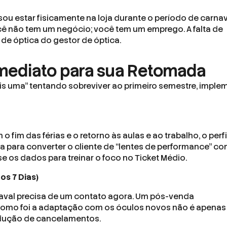
isou estar fisicamente na loja durante o período de carnav
cê não tem um negócio; você tem um emprego. A falta de
de óptica do gestor de óptica.
Imediato para sua Retomada
is uma” tentando sobreviver ao primeiro semestre, imple
o fim das férias e o retorno às aulas e ao trabalho, o perfi
a para converter o cliente de “lentes de performance” co
 os dados para treinar o foco no Ticket Médio.
os 7 Dias)
val precisa de um contato agora. Um pós-venda
como foi a adaptação com os óculos novos não é apenas
redução de cancelamentos.