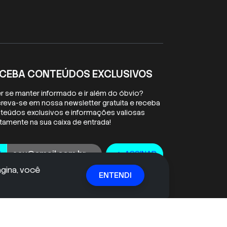
CEBA CONTEÚDOS EXCLUSIVOS
r se manter informado e ir além do óbvio?
creva-se em nossa newsletter gratuita e receba
teúdos exclusivos e informações valiosas
etamente na sua caixa de entrada!
ail
ASSINAR
l
check
ágina, você
ENTENDI