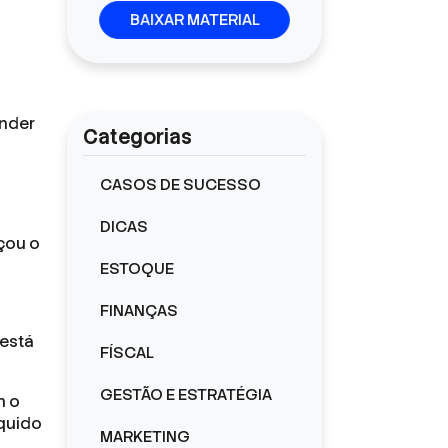
BAIXAR MATERIAL
ender
Categorias
CASOS DE SUCESSO
DICAS
çou o
ESTOQUE
FINANÇAS
 está
FÍSCAL
GESTÃO E ESTRATÉGIA
m o
íquido
MARKETING