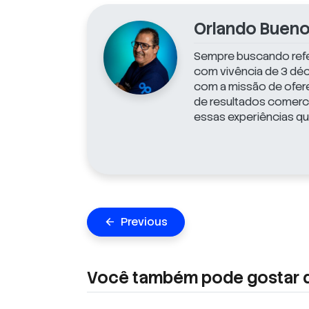
Orlando Buen
Sempre buscando refe
com vivência de 3 déc
com a missão de oferec
de resultados comerci
essas experiências qu
Navegação
Previous
arrow_back
de
Post
Você também pode gostar 