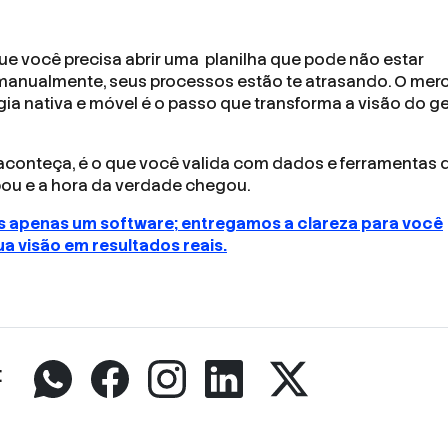
e você precisa abrir uma planilha que pode não estar
r manualmente, seus processos estão te atrasando. O me
gia nativa e móvel é o passo que transforma a visão do g
aconteça, é o que você valida com dados e ferramentas 
bou e a hora da verdade chegou.
 apenas um software; entregamos a clareza para você
a visão em resultados reais.
: