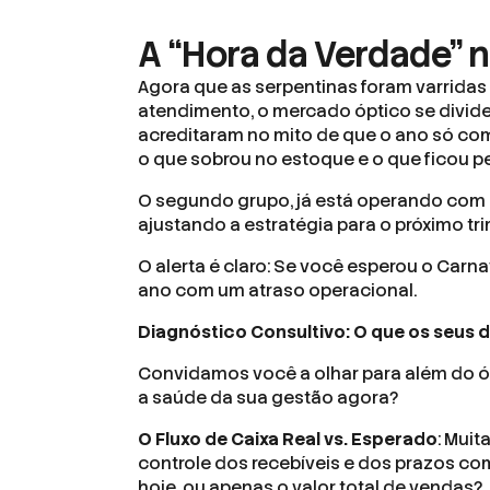
A “Hora da Verdade” 
Agora que as serpentinas foram varridas 
atendimento, o mercado óptico se divide
acreditaram no mito de que o ano só co
o que sobrou no estoque e o que ficou p
O segundo grupo, já está operando com
ajustando a estratégia para o próximo tri
O alerta é claro: Se você esperou o Carn
ano com um atraso operacional.
Diagnóstico Consultivo: O que os seus 
Convidamos você a olhar para além do ó
a saúde da sua gestão agora?
O Fluxo de Caixa Real vs. Esperado
: Mui
controle dos recebíveis e dos prazos com
hoje, ou apenas o valor total de vendas?