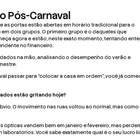
no Pós-Carnaval
e as portas estão abertas em horário tradicional para o
 em dois grupos. O primeiro grupo é o daqueles que
meça agora e estão, neste exato momento, tentando ent
endente no financeiro.
 dados na mão, analisando o desempenho do verão e
mestre.
aval passar para “colocar a casa em ordem”, você já come
dados estão gritando hoje?
bvio. O movimento nas ruas voltou ao normal, mas como
tas ópticas vendem bem em janeiro e fevereiro, mas perde
 laboratórios. Você sabe exatamente qual é o seu lucro l