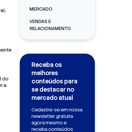
MERCADO
al,
VENDAS E
RELACIONAMENTO
mente
Receba os
melhores
l do
conteúdos para
m a
se destacar no
mercado atual
Cadastre-se em nossa
newsletter gratuita
agora mesmo e
receba conteúdos