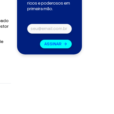
ricos e poderosos em
primeira mão.
rcado
estor
de
ASSINAR
arrow_forward