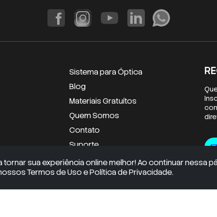
RE
Sistema para Óptica
Blog
Que
Ins
Materiais Gratuítos
con
Quem Somos
dir
Contato
E-m
Suporte
mai
a tornar sua experiência online melhor! Ao continuar nessa p
ssos Termos de Uso e Política de Privacidade.
Android
iOS