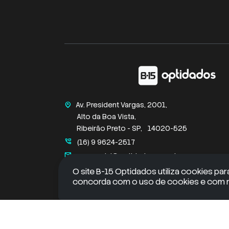
Av. President Vargas, 2001,
home_pin
Alto da Boa Vista,
Ribeirão Preto - SP,
14020-525
perm_phone_msg
(16) 9 9624-2517
mail
comercial@optidados.com.br
O site B-15 Optidados utiliza cookies par
concorda com o uso de cookies e com no