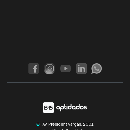
Av. President Vargas, 2001,
home_pin