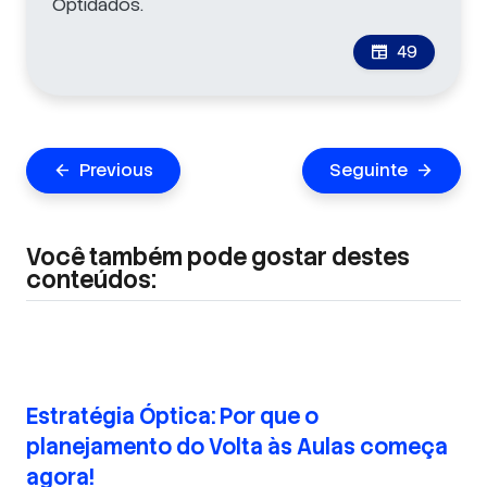
Optidados.
49
newspaper
Navegação
Previous
Seguinte
arrow_back
arrow_forward
de
Post
Você também pode gostar destes
conteúdos:
Estratégia Óptica: Por que o
planejamento do Volta às Aulas começa
agora!