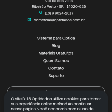
Alto da Boa Vista,
Ribeirão Preto - SP,
14020-525
perm_phone_msg
(16) 9 9624-2517
mail
comercial@optidados.com.br
Sistema para Óptica
Blog
Materiais Gratuítos
Quem Somos
Contato
Suporte
Android
O site B-15 Optidados utiliza cookies para tornar
sua experiência online melhor! Ao continuar
iOS
nessa página, você concorda com o uso de