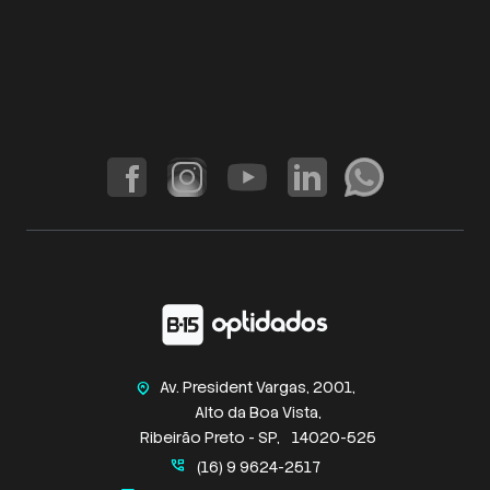
Av. President Vargas, 2001,
home_pin
Alto da Boa Vista,
Ribeirão Preto - SP,
14020-525
perm_phone_msg
(16) 9 9624-2517