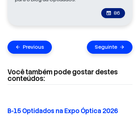
86
newspaper
Navegação
Previous
Seguinte
arrow_back
arrow_forward
de
Post
Você também pode gostar destes
conteúdos:
B-15 Optidados na Expo Óptica 2026