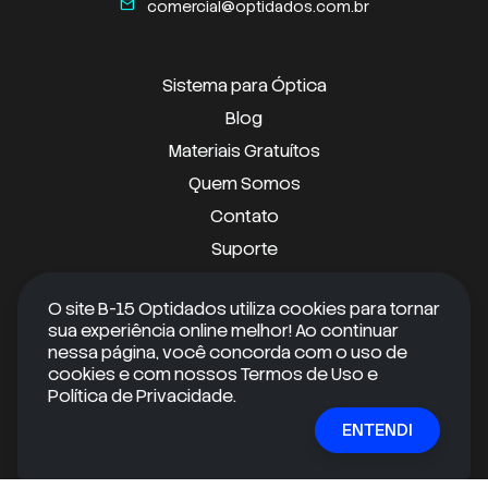
mail
comercial@optidados.com.br
Sistema para Óptica
Blog
Materiais Gratuítos
Quem Somos
Contato
Suporte
O site B-15 Optidados utiliza cookies para tornar
Android
sua experiência online melhor! Ao continuar
nessa página, você concorda com o uso de
cookies e com nossos Termos de Uso e
iOS
Política de Privacidade.
ENTENDI
RECEBA CONTEÚDOS EXCLUSIVOS