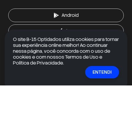
Android
iOS
O site B-15 Optidados utiliza cookies para tornar
sua experiência online melhor! Ao continuar
nessa página, você concorda com o uso de
RECEBA CONTEÚDOS EXCLUSIVOS
cookies e com nossos Termos de Uso e
Política de Privacidade.
Quer se manter informado e ir além do óbvio?
ENTENDI
Inscreva-se em nossa newsletter gratuita e receba
conteúdos exclusivos e informações valiosas
diretamente na sua caixa de entrada!
E-mail
ASSINAR
mail
check