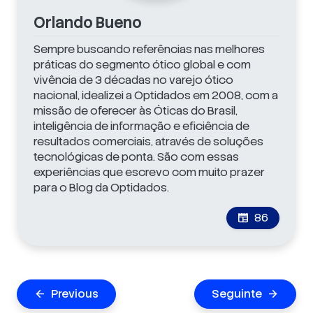
Orlando Bueno
Sempre buscando referências nas melhores
práticas do segmento ótico global e com
vivência de 3 décadas no varejo ótico
nacional, idealizei a Optidados em 2008, com a
missão de oferecer às Óticas do Brasil,
inteligência de informação e eficiência de
resultados comerciais, através de soluções
tecnológicas de ponta. São com essas
experiências que escrevo com muito prazer
para o Blog da Optidados.
86
newspaper
Navegação
Previous
Seguinte
arrow_back
arrow_forward
de