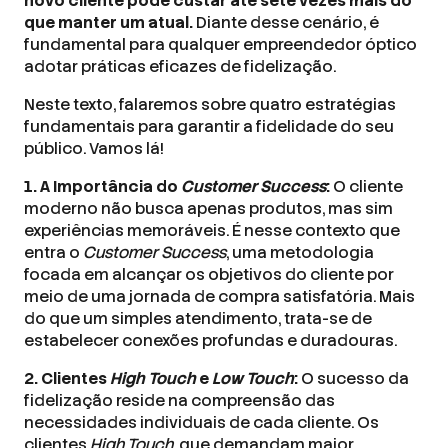
novo cliente pode custar até sete vezes mais do
que manter um atual.
Diante desse cenário, é
fundamental para qualquer empreendedor óptico
adotar práticas eficazes de fidelização.
Neste texto, falaremos sobre quatro estratégias
fundamentais para garantir a fidelidade do seu
público. Vamos lá!
1. A Importância do
Customer Success
:
O cliente
moderno não busca apenas produtos, mas sim
experiências memoráveis. É nesse contexto que
entra o
Customer Success
, uma metodologia
focada em alcançar os objetivos do cliente por
meio de uma jornada de compra satisfatória. Mais
do que um simples atendimento, trata-se de
estabelecer conexões profundas e duradouras.
2. Clientes
High Touch
e
Low Touch
:
O sucesso da
fidelização reside na compreensão das
necessidades individuais de cada cliente. Os
clientes
High Touch
, que demandam maior