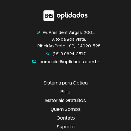
Av. President Vargas, 2001,
home_pin
Alto da Boa Vista,
Ribeirão Preto - SP,
14020-525
perm_phone_msg
(16) 9 9624-2517
mail
comercial@optidados.com.br
Sistema para Óptica
Blog
Materiais Gratuítos
Quem Somos
Contato
Suporte