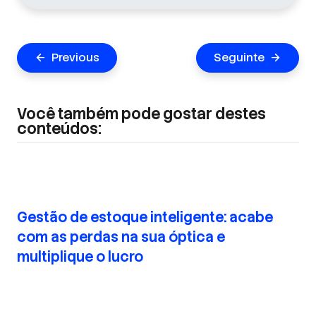
Navegação
Previous
Seguinte
arrow_back
arrow_forward
de
Post
Você também pode gostar destes
conteúdos:
Gestão de estoque inteligente: acabe
com as perdas na sua óptica e
multiplique o lucro