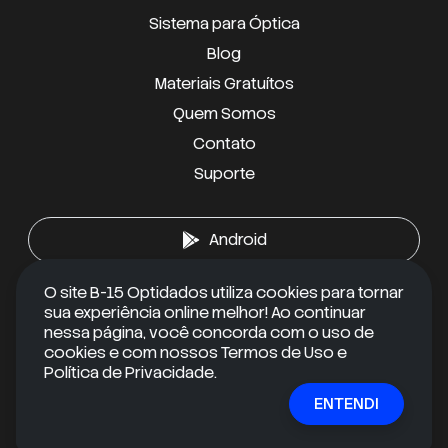
Sistema para Óptica
Blog
Materiais Gratuítos
Quem Somos
Contato
Suporte
Android
O site B-15 Optidados utiliza cookies para tornar
iOS
sua experiência online melhor! Ao continuar
nessa página, você concorda com o uso de
cookies e com nossos Termos de Uso e
Política de Privacidade.
RECEBA CONTEÚDOS EXCLUSIVOS
ENTENDI
Quer se manter informado e ir além do óbvio?
Inscreva-se em nossa newsletter gratuita e receba