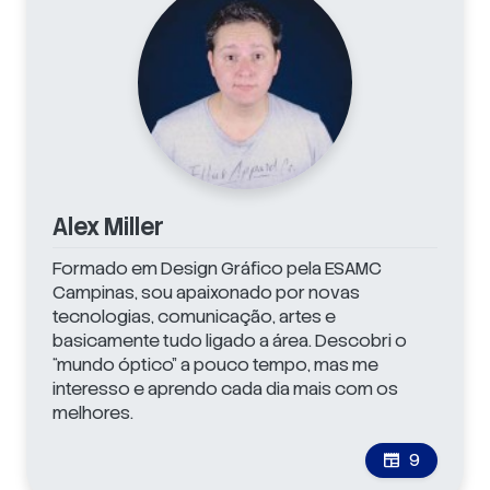
Alex Miller
Formado em Design Gráfico pela ESAMC
Campinas, sou apaixonado por novas
tecnologias, comunicação, artes e
basicamente tudo ligado a área. Descobri o
“mundo óptico” a pouco tempo, mas me
interesso e aprendo cada dia mais com os
melhores.
9
newspaper