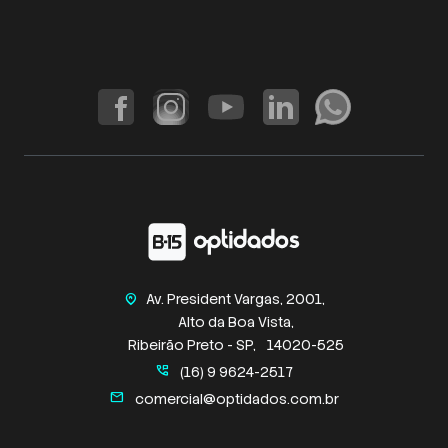
Av. President Vargas, 2001,
home_pin
Alto da Boa Vista,
Ribeirão Preto - SP,
14020-525
perm_phone_msg
(16) 9 9624-2517
mail
comercial@optidados.com.br