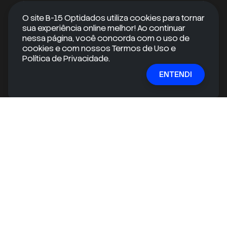
iOS
O site B-15 Optidados utiliza cookies para tornar
sua experiência online melhor! Ao continuar
nessa página, você concorda com o uso de
cookies e com nossos Termos de Uso e
RECEBA CONTEÚDOS EXCLUSIVOS
Política de Privacidade.
ENTENDI
Quer se manter informado e ir além do óbvio?
Inscreva-se em nossa newsletter gratuita e receba
conteúdos exclusivos e informações valiosas
diretamente na sua caixa de entrada!
E-mail
ASSINAR
mail
check