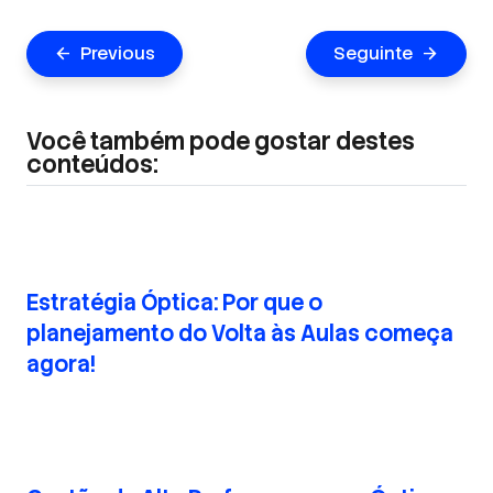
Navegação
Previous
Seguinte
arrow_back
arrow_forward
de
Post
Você também pode gostar destes
conteúdos:
Estratégia Óptica: Por que o
planejamento do Volta às Aulas começa
agora!