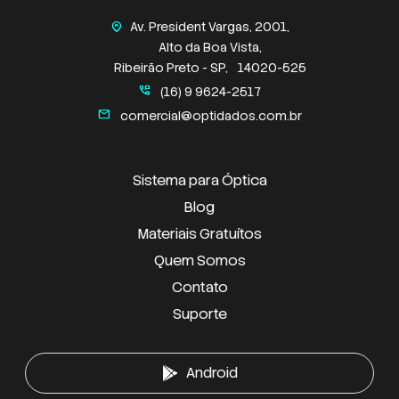
Av. President Vargas, 2001,
home_pin
Alto da Boa Vista,
Ribeirão Preto - SP,
14020-525
perm_phone_msg
(16) 9 9624-2517
mail
comercial@optidados.com.br
Sistema para Óptica
Blog
Materiais Gratuítos
Quem Somos
Contato
Suporte
Android