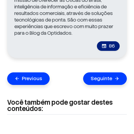
missão de oferecer às Óticas do Brasil,
inteligência de informação e eficiência de
resultados comerciais, através de soluções
tecnológicas de ponta. São com essas
experiências que escrevo com muito prazer
para o Blog da Optidados.
86
newspaper
Navegação
Previous
Seguinte
arrow_back
arrow_forward
de
Post
Você também pode gostar destes
conteúdos: