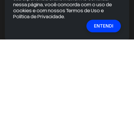
nessa página, você concorda com o uso de
cookies e com nossos Termos de Uso e
RECEBA CONTEÚDOS EXCLUSIVOS
Política de Privacidade.
ENTENDI
Quer se manter informado e ir além do óbvio?
Inscreva-se em nossa newsletter gratuita e receba
conteúdos exclusivos e informações valiosas
diretamente na sua caixa de entrada!
E-mail
ASSINAR
mail
check