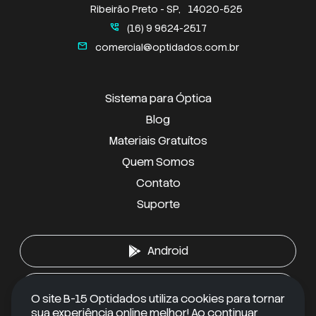
Ribeirão Preto - SP,
14020-525
perm_phone_msg
(16) 9 9624-2517
mail
comercial@optidados.com.br
Sistema para Óptica
Blog
Materiais Gratuítos
Quem Somos
Contato
Suporte
Android
iOS
O site B-15 Optidados utiliza cookies para tornar
sua experiência online melhor! Ao continuar