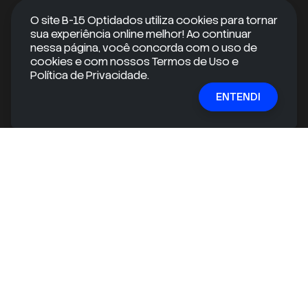
O site B-15 Optidados utiliza cookies para tornar
sua experiência online melhor! Ao continuar
Android
nessa página, você concorda com o uso de
cookies e com nossos Termos de Uso e
iOS
Política de Privacidade.
ENTENDI
RECEBA CONTEÚDOS EXCLUSIVOS
Quer se manter informado e ir além do óbvio?
Inscreva-se em nossa newsletter gratuita e receba
conteúdos exclusivos e informações valiosas
diretamente na sua caixa de entrada!
E-mail
ASSINAR
mail
check