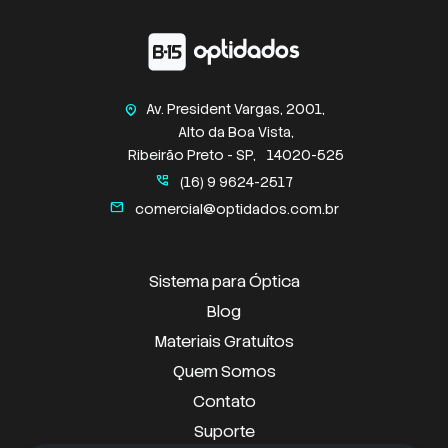
Av. President Vargas, 2001,
home_pin
Alto da Boa Vista,
Ribeirão Preto - SP,
14020-525
perm_phone_msg
(16) 9 9624-2517
mail
comercial@optidados.com.br
Sistema para Óptica
Blog
Materiais Gratuítos
Quem Somos
Contato
Suporte