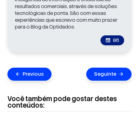
resultados comerciais, através de soluções
tecnológicas de ponta. São com essas
experiências que escrevo com muito prazer
para o Blog da Optidados.
86
newspaper
Navegação
Previous
Seguinte
arrow_back
arrow_forward
de
Post
Você também pode gostar destes
conteúdos: