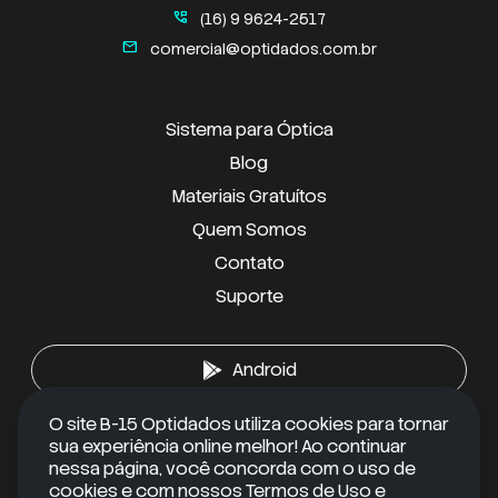
perm_phone_msg
(16) 9 9624-2517
mail
comercial@optidados.com.br
Sistema para Óptica
Blog
Materiais Gratuítos
Quem Somos
Contato
Suporte
Android
O site B-15 Optidados utiliza cookies para tornar
iOS
sua experiência online melhor! Ao continuar
nessa página, você concorda com o uso de
cookies e com nossos Termos de Uso e