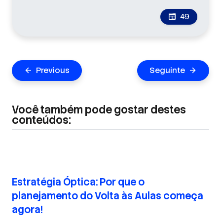
49
newspaper
Navegação
Previous
Seguinte
arrow_back
arrow_forward
de
Post
Você também pode gostar destes
conteúdos:
Estratégia Óptica: Por que o
planejamento do Volta às Aulas começa
agora!