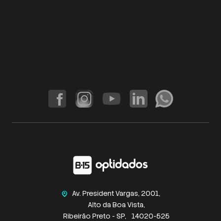
Av. President Vargas, 2001,
home_pin
Alto da Boa Vista,
Ribeirão Preto - SP,
14020-525