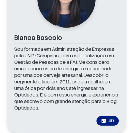
Bianca Boscolo
Sou formada em Administração de Empresas
pela UNIP-Campinas, com especialização em
Gestão de Pessoas pela FAJ. Me considero
uma pessoa cheia de energias e apaixonada
por uma boa cerveja artesanal. Descobri o
segmento ótico em 2011, onde trabalhei em
uma ótica por dois anos até ingressar na
Optidados. E é com essa energia e experiência
que escrevo com grande atenção para o Blog
Optidados.
49
newspaper