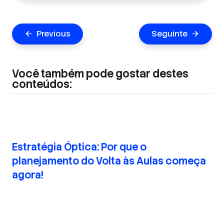
Navegação
Previous
Seguinte
arrow_back
arrow_forward
de
Post
Você também pode gostar destes
conteúdos:
Estratégia Óptica: Por que o
planejamento do Volta às Aulas começa
agora!