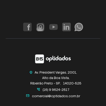
Av. President Vargas, 2001,
home_pin
Alto da Boa Vista,
Ribeirão Preto - SP,
14020-525
perm_phone_msg
(16) 9 9624-2517
mail
comercial@optidados.com.br