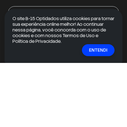
Android
O site B-15 Optidados utiliza cookies para tornar
sua experiência online melhor! Ao continuar
iOS
nessa página, você concorda com o uso de
cookies e com nossos Termos de Uso e
Política de Privacidade.
ENTENDI
RECEBA CONTEÚDOS EXCLUSIVOS
Quer se manter informado e ir além do óbvio?
Inscreva-se em nossa newsletter gratuita e receba
conteúdos exclusivos e informações valiosas
diretamente na sua caixa de entrada!
E-mail
ASSINAR
mail
check