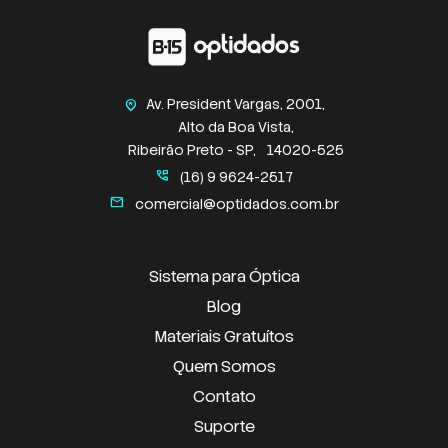
Av. President Vargas, 2001,
home_pin
Alto da Boa Vista,
Ribeirão Preto - SP,
14020-525
perm_phone_msg
(16) 9 9624-2517
mail
comercial@optidados.com.br
Sistema para Óptica
Blog
Materiais Gratuítos
Quem Somos
Contato
Suporte