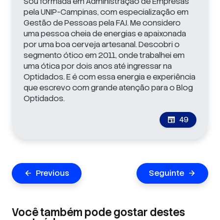
Sou formada em Administração de Empresas
pela UNIP-Campinas, com especialização em
Gestão de Pessoas pela FAJ. Me considero
uma pessoa cheia de energias e apaixonada
por uma boa cerveja artesanal. Descobri o
segmento ótico em 2011, onde trabalhei em
uma ótica por dois anos até ingressar na
Optidados. E é com essa energia e experiência
que escrevo com grande atenção para o Blog
Optidados.
49
newspaper
Navegação
Previous
Seguinte
arrow_back
arrow_forward
de
Post
Você também pode gostar destes