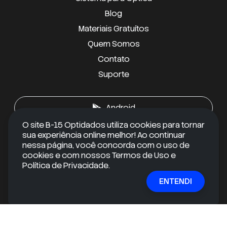
Blog
Materiais Gratuítos
Quem Somos
Contato
Suporte
Android
O site B-15 Optidados utiliza cookies para tornar
sua experiência online melhor! Ao continuar
iOS
nessa página, você concorda com o uso de
cookies e com nossos Termos de Uso e
Política de Privacidade.
RECEBA CONTEÚDOS EXCLUSIVOS
ENTENDI
Quer se manter informado e ir além do óbvio?
Inscreva-se em nossa newsletter gratuita e receba
conteúdos exclusivos e informações valiosas