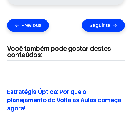
Navegação
Previous
Seguinte
arrow_back
arrow_forward
de
Post
Você também pode gostar destes
conteúdos:
Estratégia Óptica: Por que o
planejamento do Volta às Aulas começa
agora!