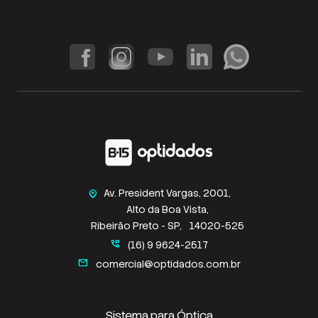
Av. President Vargas, 2001,
home_pin
Alto da Boa Vista,
Ribeirão Preto - SP,
14020-525
perm_phone_msg
(16) 9 9624-2517
mail
comercial@optidados.com.br
Sistema para Óptica