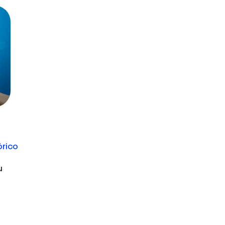
órico
u