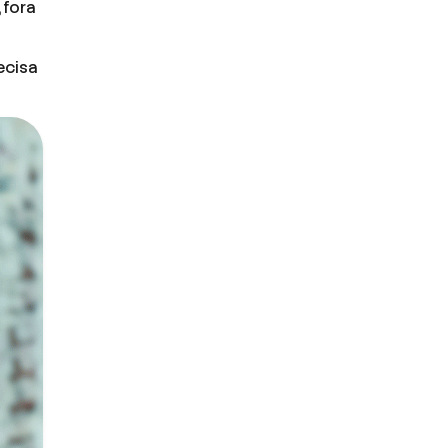
 fora
ecisa