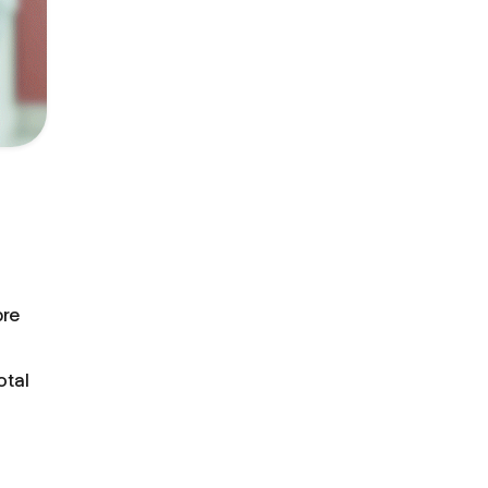
pre
otal