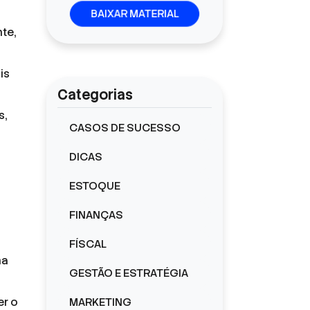
BAIXAR MATERIAL
te,
is
Categorias
s,
CASOS DE SUCESSO
DICAS
ESTOQUE
FINANÇAS
FÍSCAL
ma
GESTÃO E ESTRATÉGIA
er o
MARKETING