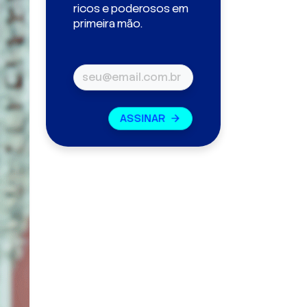
ricos e poderosos em
primeira mão.
ASSINAR
arrow_forward